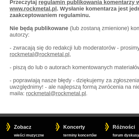
Przeczytaj
regulamin publikowania komentarzy w
www.rockmetal.pl
. Wysłanie komentarza jest je
zaakceptowaniem regulaminu.
Nie będą publikowane
(lub zostaną zmienione) kom
autorzy:
- zwracają się do redakcji lub moderatorów - prosim
rockmetal
@
rockmetal.pl
,
- piszą do lub o autorach komentowanych materiałó
- poprawiają nasze błędy - dziękujemy za zgłoszeni
uwzględnimy! - ale najlepszą formą zwrócenia na nie
maila:
rockmetal
@
rockmetal.pl
.
Zobacz
Koncerty
Różności
wieści muzyczne
terminy koncertów
forum dyskusy