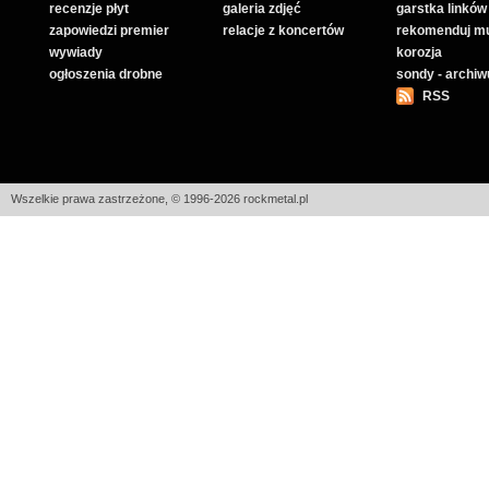
recenzje płyt
galeria zdjęć
garstka linków
zapowiedzi premier
relacje z koncertów
rekomenduj m
wywiady
korozja
ogłoszenia drobne
sondy - archi
RSS
Wszelkie prawa zastrzeżone, © 1996-2026 rockmetal.pl