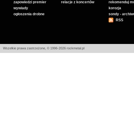
zapowiedzi premier
relacje z koncertów
rekomenduj m
wywiady
korozja
ogłoszenia drobne
sondy - archi
RSS
Wszelkie prawa zastrzeżone, © 1996-2026 rockmetal.pl