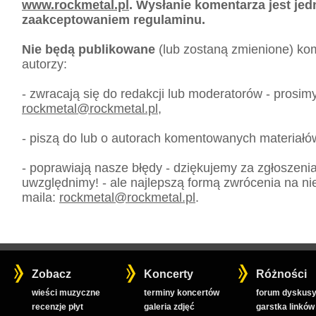
www.rockmetal.pl
. Wysłanie komentarza jest je
zaakceptowaniem regulaminu.
Nie będą publikowane
(lub zostaną zmienione) kom
autorzy:
- zwracają się do redakcji lub moderatorów - prosim
rockmetal
@
rockmetal.pl
,
- piszą do lub o autorach komentowanych materiałó
- poprawiają nasze błędy - dziękujemy za zgłoszeni
uwzględnimy! - ale najlepszą formą zwrócenia na nie
maila:
rockmetal
@
rockmetal.pl
.
Zobacz
Koncerty
Różności
wieści muzyczne
terminy koncertów
forum dyskusy
recenzje płyt
galeria zdjęć
garstka linków