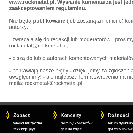
www.rockmetal.pl
. Wysłanie komentarza jest je
zaakceptowaniem regulaminu.
Nie będą publikowane
(lub zostaną zmienione) kom
autorzy:
- zwracają się do redakcji lub moderatorów - prosim
rockmetal
@
rockmetal.pl
,
- piszą do lub o autorach komentowanych materiałó
- poprawiają nasze błędy - dziękujemy za zgłoszeni
uwzględnimy! - ale najlepszą formą zwrócenia na nie
maila:
rockmetal
@
rockmetal.pl
.
Zobacz
Koncerty
Różności
wieści muzyczne
terminy koncertów
forum dyskusy
recenzje płyt
galeria zdjęć
garstka linków