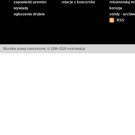
zapowiedzi premier
relacje z koncertów
rekomenduj m
wywiady
korozja
ogłoszenia drobne
sondy - archi
RSS
Wszelkie prawa zastrzeżone, © 1996-2026 rockmetal.pl