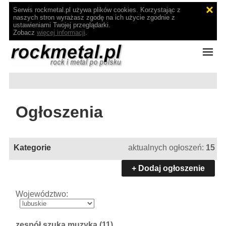
Serwis rockmetal.pl używa plików cookies. Korzystając z
naszych stron wyrażasz zgodę na ich użycie zgodnie z
ustawieniami Twojej przeglądarki.
Zobacz
więcej informacji
.
Ogłoszenia
Kategorie
aktualnych ogłoszeń:
15
+ Dodaj ogłoszenie
Województwo:
zespół szuka muzyka
(11)