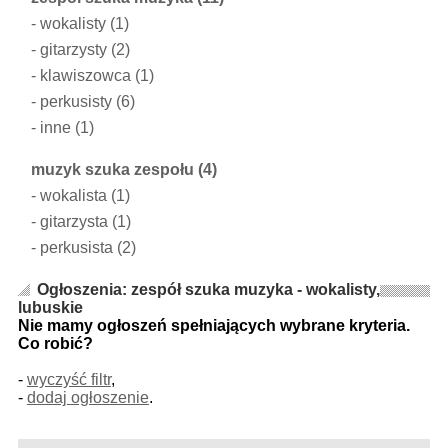
-
wokalisty
(1)
-
gitarzysty
(2)
-
klawiszowca
(1)
-
perkusisty
(6)
-
inne
(1)
muzyk szuka zespołu
(4)
-
wokalista
(1)
-
gitarzysta
(1)
-
perkusista
(2)
Ogłoszenia: zespół szuka muzyka - wokalisty,
lubuskie
Nie mamy ogłoszeń spełniających wybrane kryteria.
Co robić?
-
wyczyść filtr
,
-
dodaj ogłoszenie
.