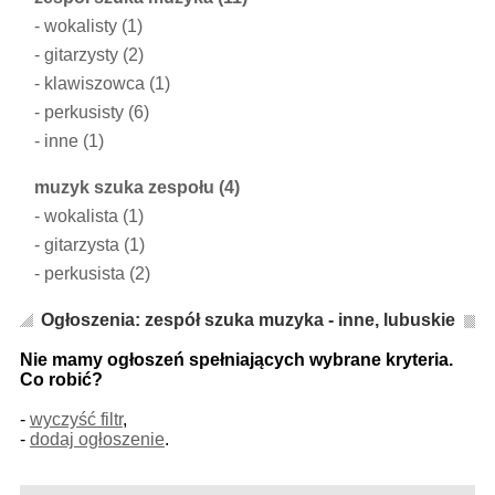
-
wokalisty
(1)
-
gitarzysty
(2)
-
klawiszowca
(1)
-
perkusisty
(6)
-
inne
(1)
muzyk szuka zespołu
(4)
-
wokalista
(1)
-
gitarzysta
(1)
-
perkusista
(2)
Ogłoszenia: zespół szuka muzyka - inne, lubuskie
Nie mamy ogłoszeń spełniających wybrane kryteria.
Co robić?
-
wyczyść filtr
,
-
dodaj ogłoszenie
.