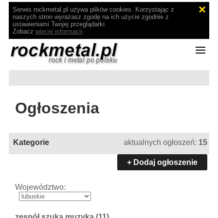
Serwis rockmetal.pl używa plików cookies. Korzystając z
naszych stron wyrażasz zgodę na ich użycie zgodnie z
ustawieniami Twojej przeglądarki.
Zobacz
więcej informacji
.
Ogłoszenia
Kategorie
aktualnych ogłoszeń:
15
+ Dodaj ogłoszenie
Województwo:
zespół szuka muzyka
(11)