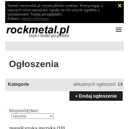
Serwis rockmetal.pl używa plików cookies. Korzystając z
naszych stron wyrażasz zgodę na ich użycie zgodnie z
ustawieniami Twojej przeglądarki.
Zobacz
więcej informacji
.
Ogłoszenia
Kategorie
aktualnych ogłoszeń:
14
+ Dodaj ogłoszenie
Województwo:
zespół szuka muzyka
(10)