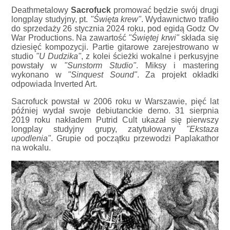
Deathmetalowy
Sacrofuck
promować będzie swój drugi
longplay studyjny, pt.
"Święta krew"
. Wydawnictwo trafiło
do sprzedaży 26 stycznia 2024 roku, pod egidą Godz Ov
War Productions. Na zawartość
"Świętej krwi"
składa się
dziesięć kompozycji. Partie gitarowe zarejestrowano w
studio
"U Dudzika"
, z kolei ścieżki wokalne i perkusyjne
powstały w
"Sunstorm Studio"
. Miksy i mastering
wykonano w
"Sinquest Sound"
. Za projekt okładki
odpowiada Inverted Art.
Sacrofuck powstał w 2006 roku w Warszawie, pięć lat
później wydał swoje debiutanckie demo. 31 sierpnia
2019 roku nakładem Putrid Cult ukazał się pierwszy
longplay studyjny grupy, zatytułowany
"Ekstaza
upodlenia"
. Grupie od początku przewodzi Paplakathor
na wokalu.