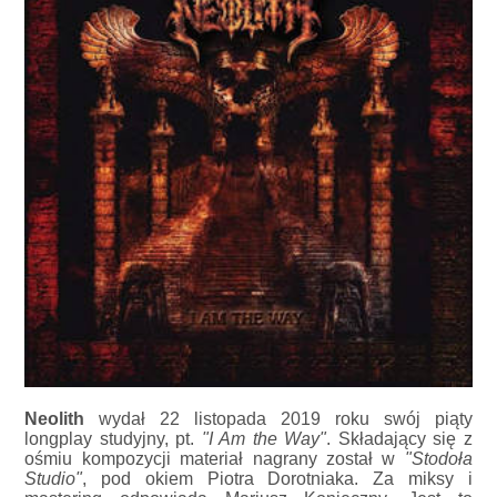
Neolith
wydał 22 listopada 2019 roku swój piąty
longplay studyjny, pt.
"I Am the Way"
. Składający się z
ośmiu kompozycji materiał nagrany został w
"Stodoła
Studio"
, pod okiem Piotra Dorotniaka. Za miksy i