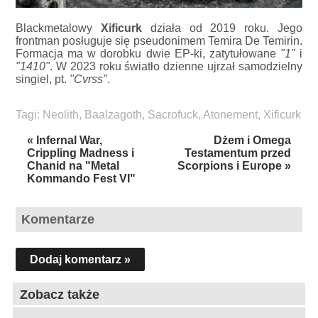
Blackmetalowy
Xificurk
działa od 2019 roku. Jego
frontman posługuje się pseudonimem Temira De Temirin.
Formacja ma w dorobku dwie EP-ki, zatytułowane
"1"
i
"1410"
. W 2023 roku światło dzienne ujrzał samodzielny
singiel, pt.
"Cvrss"
.
Tagi:
Neolith
,
Baalzagoth
,
Sacrofuck
,
Atonement
,
Xificurk
« Infernal War,
Dżem i Omega
Crippling Madness i
Testamentum przed
Chanid na "Metal
Scorpions i Europe »
Kommando Fest VI"
Komentarze
Dodaj komentarz »
Zobacz także