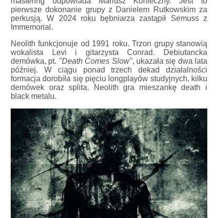
mastering odpowiada Mariusz Konieczny. Jest to
pierwsze dokonanie grupy z Danielem Rutkowskim za
perkusją. W 2024 roku bębniarza zastąpił Semuss z
Immemorial.
Neolith funkcjonuje od 1991 roku. Trzon grupy stanowią
wokalista Levi i gitarzysta Conrad. Debiutancka
demówka, pt.
"Death Comes Slow"
, ukazała się dwa lata
później. W ciągu ponad trzech dekad działalności
formacja dorobiła się pięciu longplayów studyjnych, kilku
demówek oraz splita. Neolith gra mieszankę death i
black metalu.