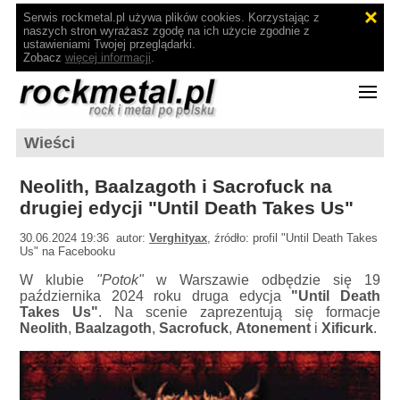
Serwis rockmetal.pl używa plików cookies. Korzystając z
naszych stron wyrażasz zgodę na ich użycie zgodnie z
ustawieniami Twojej przeglądarki.
Zobacz
więcej informacji
.
Wieści
Neolith, Baalzagoth i Sacrofuck na
drugiej edycji "Until Death Takes Us"
30.06.2024 19:36 autor:
Verghityax
, źródło: profil "Until Death Takes
Us" na Facebooku
W klubie
"Potok"
w Warszawie odbędzie się 19
października 2024 roku druga edycja
"Until Death
Takes Us"
. Na scenie zaprezentują się formacje
Neolith
,
Baalzagoth
,
Sacrofuck
,
Atonement
i
Xificurk
.