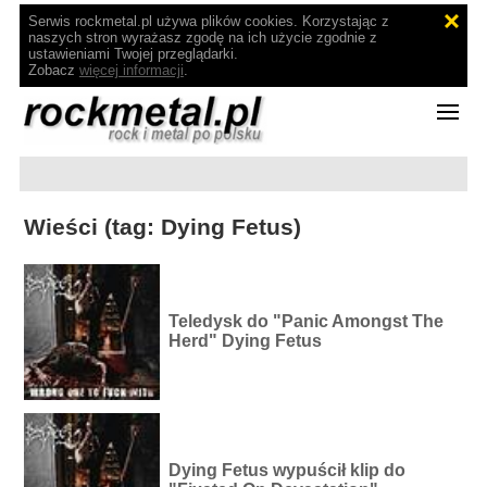
Serwis rockmetal.pl używa plików cookies. Korzystając z
naszych stron wyrażasz zgodę na ich użycie zgodnie z
ustawieniami Twojej przeglądarki.
Zobacz
więcej informacji
.
Wieści (tag: Dying Fetus)
Teledysk do "Panic Amongst The
Herd" Dying Fetus
Dying Fetus wypuścił klip do