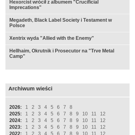
Hexorcist wrócił z albumem "Crucificial
Imprecations"
Megadeth, Black Label Society i Testament w
Polsce
Xentrix wyda "Allied with the Enemy"
Hellhaim, Okrutnik i Prosecutor na "Trve Metal
Camp"
Archiwum wieści
2026:
1
2
3
4
5
6
7
8
2025:
1
2
3
4
5
6
7
8
9
10
11
12
2024:
1
2
3
4
5
6
7
8
9
10
11
12
2023:
1
2
3
4
5
6
7
8
9
10
11
12
2022:
1
2
3
4
5
6
7
8
9
10
11
12