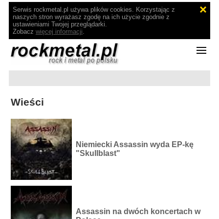
Serwis rockmetal.pl używa plików cookies. Korzystając z
naszych stron wyrażasz zgodę na ich użycie zgodnie z
ustawieniami Twojej przeglądarki.
Zobacz
więcej informacji
.
Wieści
Niemiecki Assassin wyda EP-kę
"Skullblast"
Assassin na dwóch koncertach w