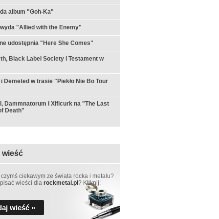
yda album "Goh-Ka"
 wyda "Allied with the Enemy"
rne udostępnia "Here She Comes"
h, Black Label Society i Testament w
 i Demeted w trasie "Piekło Nie Bo Tour
ul, Dammnatorum i Xificurk na "The Last
f Death"
 wieść
 czymś ciekawym ze świata rocka i metalu?
pisać wieści dla
rockmetal.pl
? Kliknij:
aj wieść »