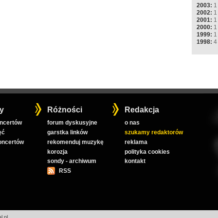
2003:
1
2002:
1
2001:
1
2000:
1
1999:
1
1998:
4
y
Różności
Redakcja
oncertów
forum dyskusyjne
o nas
ęć
garstka linków
szukamy redaktorów
koncertów
rekomenduj muzykę
reklama
korozja
polityka cookies
sondy - archiwum
kontakt
RSS
l.pl