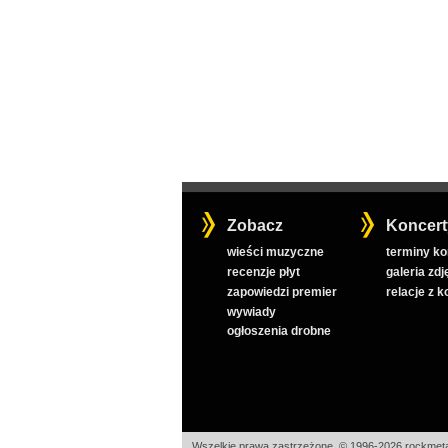
Zobacz
Koncert
wieści muzyczne
terminy k
recenzje płyt
galeria zdj
zapowiedzi premier
relacje z 
wywiady
ogłoszenia drobne
Wszelkie prawa zastrzeżone, © 1996-2026 rockmeta