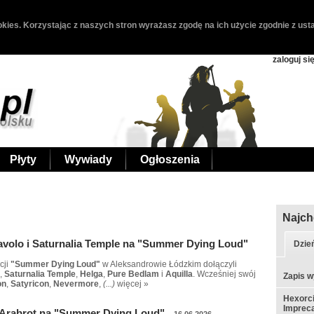
kies. Korzystając z naszych stron wyrażasz zgodę na ich użycie zgodnie z usta
zaloguj si
Płyty
Wywiady
Ogłoszenia
Najch
iavolo i Saturnalia Temple na "Summer Dying Loud"
Dzie
cji
"Summer Dying Loud"
w Aleksandrowie Łódzkim dołączyli
,
Saturnalia Temple
,
Helga
,
Pure Bedlam
i
Aquilla
. Wcześniej swój
Zapis w
on
,
Satyricon
,
Nevermore
,
(...)
więcej »
Hexorci
Impreca
 Arabrot na "Summer Dying Loud"
16.06.2026