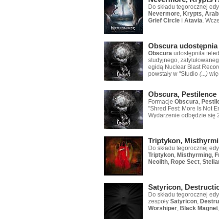
Do składu tegorocznej edy
Nevermore
,
Krypts
,
Arab
Grief Circle
i
Atavia
. Wcze
Obscura udostępnia 
Obscura
udostępniła tele
studyjnego, zatytułowaneg
egidą Nuclear Blast Record
powstały w "Studio
(...)
wię
Obscura, Pestilence 
Formacje
Obscura
,
Pestil
"Shred Fest: More Is Not 
Wydarzenie odbędzie się 2
Triptykon, Misthyrm
Do składu tegorocznej edy
Triptykon
,
Misthyrming
,
F
Neolith
,
Rope Sect
,
Stella
Satyricon, Destruct
Do składu tegorocznej edy
zespoły
Satyricon
,
Destru
Worshiper
,
Black Magnet