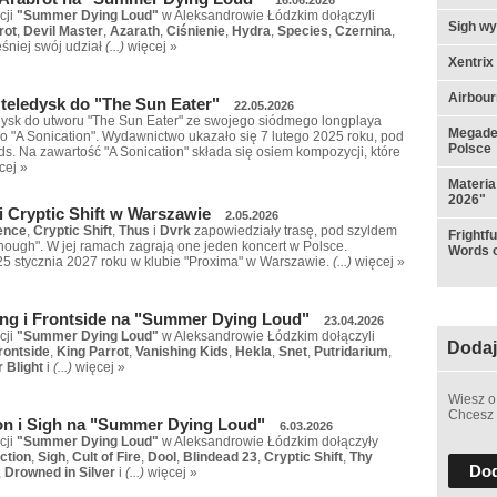
cji
"Summer Dying Loud"
w Aleksandrowie Łódzkim dołączyli
Sigh w
rot
,
Devil Master
,
Azarath
,
Ciśnienie
,
Hydra
,
Species
,
Czernina
,
śniej swój udział
(...)
więcej »
Xentrix
Airbou
teledysk do "The Sun Eater"
22.05.2026
dysk do utworu "The Sun Eater" ze swojego siódmego longplaya
Megadet
o "A Sonication". Wydawnictwo ukazało się 7 lutego 2025 roku, pod
Polsce
s. Na zawartość "A Sonication" składa się osiem kompozycji, które
cej »
Materia
2026"
i Cryptic Shift w Warszawie
2.05.2026
ence
,
Cryptic Shift
,
Thus
i
Dvrk
zapowiedziały trasę, pod szyldem
Frightf
Enough". W jej ramach zagrają one jeden koncert w Polsce.
Words o
5 stycznia 2027 roku w klubie "Proxima" w Warszawie.
(...)
więcej »
ing i Frontside na "Summer Dying Loud"
23.04.2026
cji
"Summer Dying Loud"
w Aleksandrowie Łódzkim dołączyli
Dodaj
rontside
,
King Parrot
,
Vanishing Kids
,
Hekla
,
Snet
,
Putridarium
,
r Blight
i
(...)
więcej »
Wiesz o
Chcesz 
ion i Sigh na "Summer Dying Loud"
6.03.2026
cji
"Summer Dying Loud"
w Aleksandrowie Łódzkim dołączyły
ction
,
Sigh
,
Cult of Fire
,
Dool
,
Blindead 23
,
Cryptic Shift
,
Thy
Dod
,
Drowned in Silver
i
(...)
więcej »