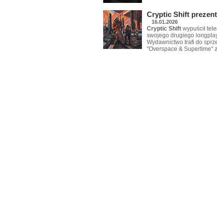
Cryptic Shift preze
16.01.2026
Cryptic Shift
wypuścił tel
swojego drugiego longpla
Wydawnictwo trafi do sprz
"Overspace & Supertime" 