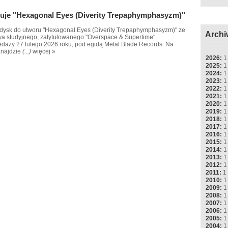
ntuje "Hexagonal Eyes (Diverity Trepaphymphasyzm)"
edysk do utworu "Hexagonal Eyes (Diverity Trepaphymphasyzm)" ze
Archi
ya studyjnego, zatytułowanego "Overspace & Supertime".
edaży 27 lutego 2026 roku, pod egidą Metal Blade Records. Na
znajdzie
(...)
więcej »
2026:
1
2025:
1
2024:
1
2023:
1
2022:
1
2021:
1
2020:
1
2019:
1
2018:
1
2017:
1
2016:
1
2015:
1
2014:
1
2013:
1
2012:
1
2011:
1
2010:
1
2009:
1
2008:
1
2007:
1
2006:
1
2005:
1
2004:
1