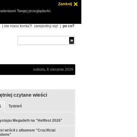
Zamknij
wieniami Twojej przeglądarki.
ę
| nie masz konta?!
zarejestruj się!
|
po co?
sobota, 8 sierpnia 2026
ętniej czytane wieści
Tydzień
ń
ystępu Megadeth na "Hellfest 2026"
st wrócił z albumem "Crucificial
tions"