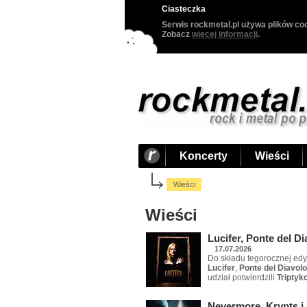
Ciasteczka
Serwis rockmetal.pl używa plików coo
Zobacz
więcej informacji
.
Koncerty
Wieści
Wieści
Wieści
Lucifer, Ponte del D
17.07.2026
Do składu tegorocznej edy
Lucifer
,
Ponte del Diavolo
udział potwierdzili
Triptyk
Nevermore, Krypts i