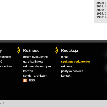
2002:
1
2001:
1
2000:
1
1999:
1
1998:
4
y
Różności
Redakcja
oncertów
forum dyskusyjne
o nas
ęć
garstka linków
szukamy redaktorów
koncertów
rekomenduj muzykę
reklama
korozja
polityka cookies
sondy - archiwum
kontakt
RSS
l.pl