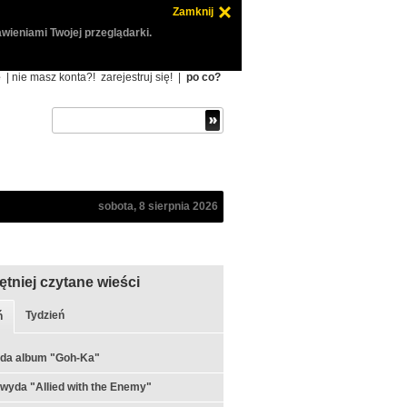
Zamknij
wieniami Twojej przeglądarki.
ę
| nie masz konta?!
zarejestruj się!
|
po co?
sobota, 8 sierpnia 2026
ętniej czytane wieści
Tydzień
ń
yda album "Goh-Ka"
 wyda "Allied with the Enemy"