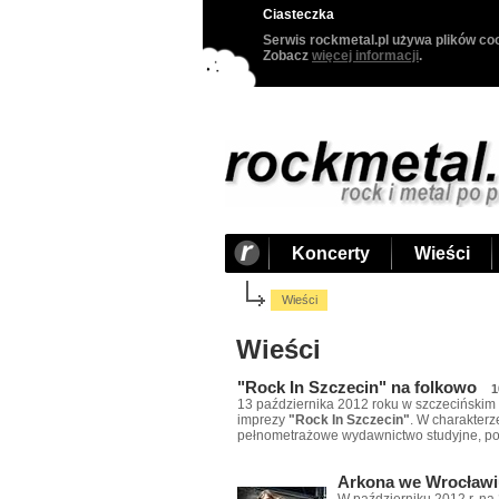
Ciasteczka
Serwis rockmetal.pl używa plików coo
Zobacz
więcej informacji
.
Koncerty
Wieści
Wieści
Wieści
"Rock In Szczecin" na folkowo
1
13 października 2012 roku w szczecińskim 
imprezy
"Rock In Szczecin"
. W charakterz
pełnometrażowe wydawnictwo studyjne, po
Arkona we Wrocławi
W październiku 2012 r. na 