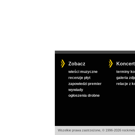
Zobacz
Koncert
wieści muzyczne
terminy k
recenzje płyt
galeria zdj
zapowiedzi premier
relacje z 
wywiady
ogłoszenia drobne
Wszelkie prawa zastrzeżone, © 1996-2026 rockmeta