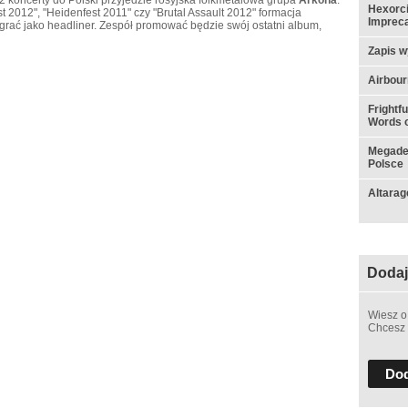
Hexorci
t 2012", "Heidenfest 2011" czy "Brutal Assault 2012" formacja
Impreca
agrać jako headliner. Zespół promować będzie swój ostatni album,
Zapis w
Airbou
Frightf
Words o
Megadet
Polsce
Altarag
Dodaj
Wiesz o
Chcesz 
Dod