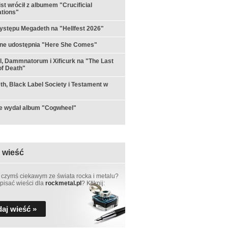
st wrócił z albumem "Crucificial
tions"
ystępu Megadeth na "Hellfest 2026"
rne udostępnia "Here She Comes"
ul, Dammnatorum i Xificurk na "The Last
f Death"
h, Black Label Society i Testament w
e wydał album "Cogwheel"
 wieść
 czymś ciekawym ze świata rocka i metalu?
pisać wieści dla
rockmetal.pl
? Kliknij:
aj wieść »