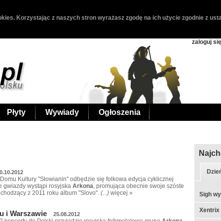
kies. Korzystając z naszych stron wyrażasz zgodę na ich użycie zgodnie z usta
zaloguj si
Płyty
Wywiady
Ogłoszenia
Najch
Dzie
0.10.2012
Domu Kultury "Słowianin" odbędzie się folkowa edycja cyklicznej
e gwiazdy wystąpi rosyjska
Arkona
, promująca obecnie swoje szóste
chodzący z 2011 roku album "Slovo".
(...)
więcej »
Sigh w
Xentrix
u i Warszawie
25.08.2012
2 koncerty do Polski przyjedzie rosyjska folkmetalowa grupa
Arkona
.