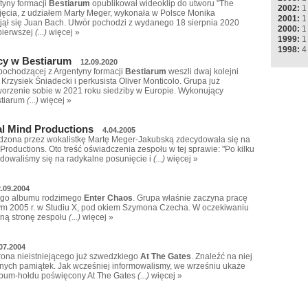
tyny formacji
Bestiarum
opublikował wideoklip do utworu "The
2002:
1
Zdjęcia, z udziałem Marty Meger, wykonała w Polsce Monika
2001:
1
ął się Juan Bach. Utwór pochodzi z wydanego 18 sierpnia 2020
2000:
1
pierwszej
(...)
więcej »
1999:
1
1998:
4
cy w Bestiarum
12.09.2020
pochodzącej z Argentyny formacji
Bestiarum
weszli dwaj kolejni
 Krzysiek Śniadecki i perkusista Oliver Monticolo. Grupa już
worzenie sobie w 2021 roku siedziby w Europie. Wykonujący
stiarum
(...)
więcej »
l Mind Productions
4.04.2005
zona przez wokalistkę Martę Meger-Jakubską zdecydowała się na
roductions. Oto treść oświadczenia zespołu w tej sprawie: "Po kilku
owaliśmy się na radykalne posunięcie i
(...)
więcej »
.09.2004
eciego albumu rodzimego
Enter Chaos
. Grupa właśnie zaczyna pracę
utym 2005 r. w Studiu X, pod okiem Szymona Czecha. W oczekiwaniu
lną stronę zespołu
(...)
więcej »
07.2004
rona nieistniejącego już szwedzkiego
At The Gates
. Znaleźć na niej
nnych pamiątek. Jak wcześniej informowalismy, we wrześniu ukaże
bum-hołdu poświęcony At The Gates
(...)
więcej »