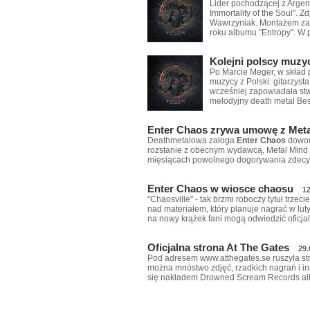
Lider pochodzącej z Argen
Immortality of the Soul". 
Wawrzyniak. Montażem zaj
roku albumu "Entropy". W 
Kolejni polscy muzy
Po Marcie Meger, w skład 
muzycy z Polski: gitarzysta
wcześniej zapowiadała st
melodyjny death metal Be
Enter Chaos zrywa umowę z Meta
Deathmetalowa załoga
Enter Chaos
dowod
rozstanie z obecnym wydawcą, Metal Mind P
mięsiącach powolnego dogorywania zdecyd
Enter Chaos w wiosce chaosu
12
"Chaosville" - tak brzmi roboczy tytuł trz
nad materiałem, który planuje nagrać w l
na nowy krążek fani mogą odwiedzić oficja
Oficjalna strona At The Gates
29.
Pod adresem www.atthegates.se ruszyła st
można mnóstwo zdjęć, rzadkich nagrań i i
się nakładem Drowned Scream Records al