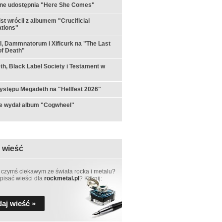
rne udostępnia "Here She Comes"
st wrócił z albumem "Crucificial
tions"
ul, Dammnatorum i Xificurk na "The Last
f Death"
h, Black Label Society i Testament w
ystępu Megadeth na "Hellfest 2026"
e wydał album "Cogwheel"
 wieść
 czymś ciekawym ze świata rocka i metalu?
pisać wieści dla
rockmetal.pl
? Kliknij:
aj wieść »