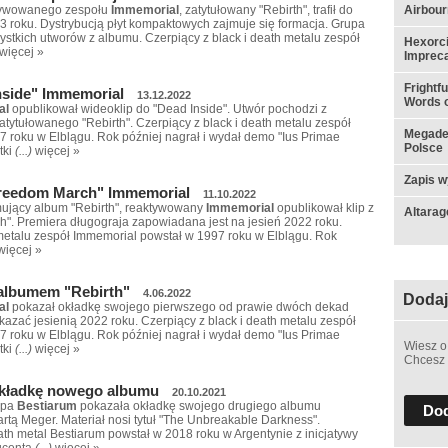
tywowanego zespołu
Immemorial
, zatytułowany "Rebirth", trafił do
Airbou
 roku. Dystrybucją płyt kompaktowych zajmuje się formacja. Grupa
ystkich utworów z albumu. Czerpiący z black i death metalu zespół
Hexorci
więcej »
Impreca
Frightf
nside" Immemorial
13.12.2022
Words o
al
opublikował wideoklip do "Dead Inside". Utwór pochodzi z
ytułowanego "Rebirth". Czerpiący z black i death metalu zespół
Megadet
 roku w Elblągu. Rok później nagrał i wydał demo "Ius Primae
Polsce
tki
(...)
więcej »
Zapis w
Freedom March" Immemorial
11.10.2022
mujący album "Rebirth", reaktywowany
Immemorial
opublikował klip z
Altarag
". Premiera długograja zapowiadana jest na jesień 2022 roku.
 metalu zespół Immemorial powstał w 1997 roku w Elblągu. Rok
więcej »
 albumem "Rebirth"
4.06.2022
Dodaj
al
pokazał okładkę swojego pierwszego od prawie dwóch dekad
kazać jesienią 2022 roku. Czerpiący z black i death metalu zespół
 roku w Elblągu. Rok później nagrał i wydał demo "Ius Primae
Wiesz o
tki
(...)
więcej »
Chcesz 
okładkę nowego albumu
20.10.2021
upa
Bestiarum
pokazała okładkę swojego drugiego albumu
Dod
rtą Meger. Materiał nosi tytuł "The Unbreakable Darkness".
h metal Bestiarum powstał w 2018 roku w Argentynie z inicjatywy
ducenta
(...)
więcej »