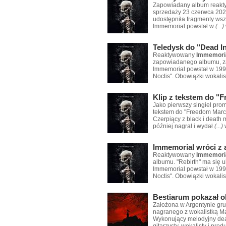
Zapowiadany album reak
sprzedaży 23 czerwca 2023
udostępniła fragmenty wsz
Immemorial powstał w
(...)
Teledysk do "Dead I
Reaktywowany
Immemori
zapowiadanego albumu, zat
Immemorial powstał w 1997
Noctis". Obowiązki wokalis
Klip z tekstem do "
Jako pierwszy singiel pro
tekstem do "Freedom March
Czerpiący z black i death
później nagrał i wydał
(...)
Immemorial wróci z
Reaktywowany
Immemori
albumu. "Rebirth" ma się u
Immemorial powstał w 1997
Noctis". Obowiązki wokalis
Bestiarum pokazał 
Założona w Argentynie gr
nagranego z wokalistką Ma
Wykonujący melodyjny deat
gitarzysty, wokalisty i pro