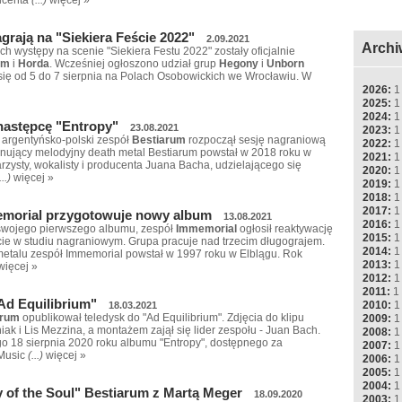
grają na "Siekiera Feście 2022"
2.09.2021
Archi
ch występy na scenie "Siekiera Festu 2022" zostały oficjalnie
um
i
Horda
. Wcześniej ogłoszono udział grup
Hegony
i
Unborn
się od 5 do 7 sierpnia na Polach Osobowickich we Wrocławiu. W
2026:
1
2025:
1
2024:
1
następcę "Entropy"
23.08.2021
2023:
1
 argentyńsko-polski zespół
Bestiarum
rozpoczął sesję nagraniową
2022:
1
ujący melodyjny death metal Bestiarum powstał w 2018 roku w
2021:
1
tarzysty, wokalisty i producenta Juana Bacha, udzielającego się
2020:
1
...)
więcej »
2019:
1
2018:
1
2017:
1
morial przygotowuje nowy album
13.08.2021
2016:
1
swojego pierwszego albumu, zespół
Immemorial
ogłosił reaktywację
2015:
1
ie w studiu nagraniowym. Grupa pracuje nad trzecim długograjem.
2014:
1
 metalu zespół Immemorial powstał w 1997 roku w Elblągu. Rok
2013:
1
więcej »
2012:
1
2011:
1
Ad Equilibrium"
2010:
1
18.03.2021
arum
opublikował teledysk do "Ad Equilibrium". Zdjęcia do klipu
2009:
1
k i Lis Mezzina, a montażem zajął się lider zespołu - Juan Bach.
2008:
1
o 18 sierpnia 2020 roku albumu "Entropy", dostępnego za
2007:
1
 Music
(...)
więcej »
2006:
1
2005:
1
2004:
1
y of the Soul" Bestiarum z Martą Meger
18.09.2020
2003:
1