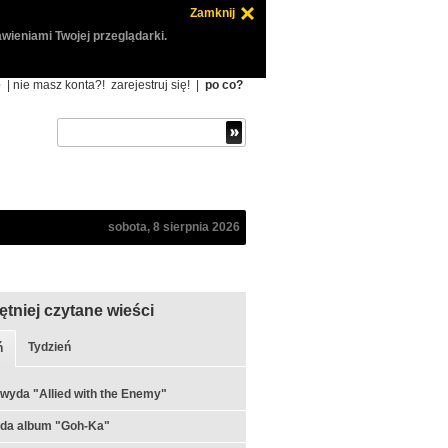
Zamknij
wieniami Twojej przeglądarki.
ę
| nie masz konta?!
zarejestruj się!
|
po co?
sobota, 8 sierpnia 2026
ętniej czytane wieści
Tydzień
ń
 wyda "Allied with the Enemy"
yda album "Goh-Ka"