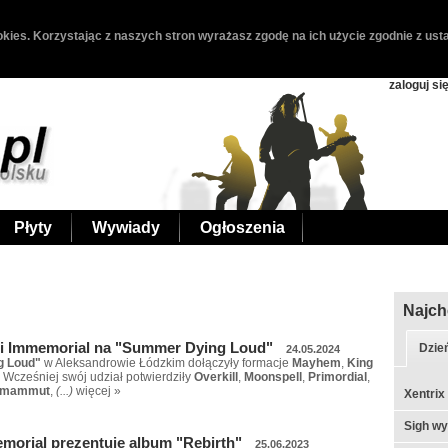
kies. Korzystając z naszych stron wyrażasz zgodę na ich użycie zgodnie z usta
zaloguj si
Płyty
Wywiady
Ogłoszenia
Najch
i Immemorial na "Summer Dying Loud"
Dzie
24.05.2024
g Loud"
w Aleksandrowie Łódzkim dołączyły formacje
Mayhem
,
King
. Wcześniej swój udział potwierdziły
Overkill
,
Moonspell
,
Primordial
,
omammut
,
(...)
więcej »
Xentrix
Sigh w
orial prezentuje album "Rebirth"
25.06.2023