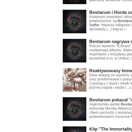
Bestiarum i Horda za
Kolejnymi zespołami, który
potwierdzone, są
Bestiar
Suffer
. Impreza odbędzie 
sprzedaży
(...)
więcej »
Bestiarum nagrywa 
Rok po wydaniu "Entropy",
następnego albumu. Wykon
Argentynie z inicjatywy gi
wcześniej m.in. w Unfear.
(
Reaktywowany Imme
Dwie dekady po wydaniu 
oraz poinformował o pobyc
Czerpiący z black i death
później nagrał i wydał
(...)
Bestiarum pokazał "
Argentyńsko-polski
Besti
wykonały Monika Wawrzynia
Utwór pochodzi z wydaneg
pośrednictwem Universal
Klip "The Immortalit