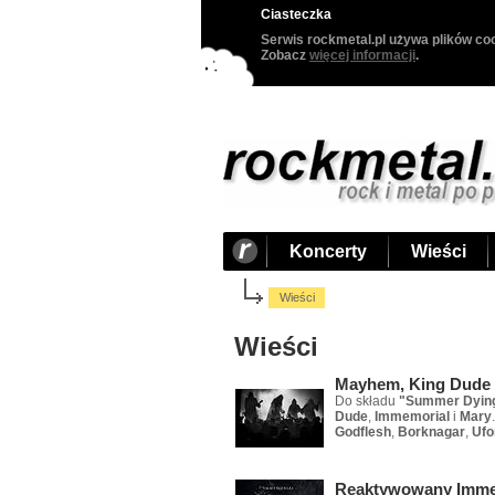
Ciasteczka
Serwis rockmetal.pl używa plików coo
Zobacz
więcej informacji
.
Koncerty
Wieści
Wieści
Wieści
Mayhem, King Dude 
Do składu
"Summer Dyin
Dude
,
Immemorial
i
Mary
Godflesh
,
Borknagar
,
Uf
Reaktywowany Immem