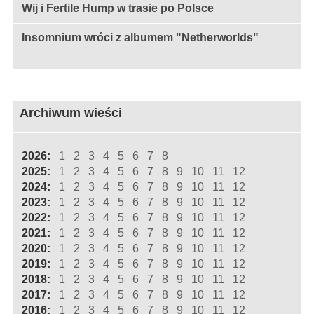
Wij i Fertile Hump w trasie po Polsce
Insomnium wróci z albumem "Netherworlds"
Archiwum wieści
2026:
1
2
3
4
5
6
7
8
2025:
1
2
3
4
5
6
7
8
9
10
11
12
2024:
1
2
3
4
5
6
7
8
9
10
11
12
2023:
1
2
3
4
5
6
7
8
9
10
11
12
2022:
1
2
3
4
5
6
7
8
9
10
11
12
2021:
1
2
3
4
5
6
7
8
9
10
11
12
2020:
1
2
3
4
5
6
7
8
9
10
11
12
2019:
1
2
3
4
5
6
7
8
9
10
11
12
2018:
1
2
3
4
5
6
7
8
9
10
11
12
2017:
1
2
3
4
5
6
7
8
9
10
11
12
2016:
1
2
3
4
5
6
7
8
9
10
11
12