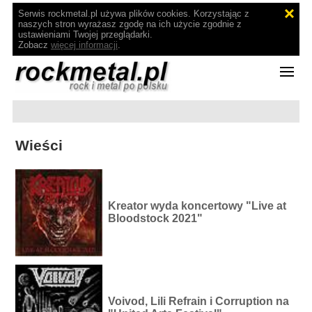
Serwis rockmetal.pl używa plików cookies. Korzystając z
naszych stron wyrażasz zgodę na ich użycie zgodnie z
ustawieniami Twojej przeglądarki.
Zobacz
więcej informacji
.
Wieści
Kreator wyda koncertowy "Live at
Bloodstock 2021"
Voivod, Lili Refrain i Corruption na