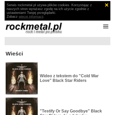
Serwis rockmetal.pl używa plików cookies. Korzystając z
naszych stron wyrażasz zgodę na ich użycie zgodnie z
ustawieniami Twojej przeglądarki.
Zobacz
więcej informacji
.
Wieści
Wideo z tekstem do "Cold War
Love" Black Star Riders
"Testify Or Say Goodbye" Black