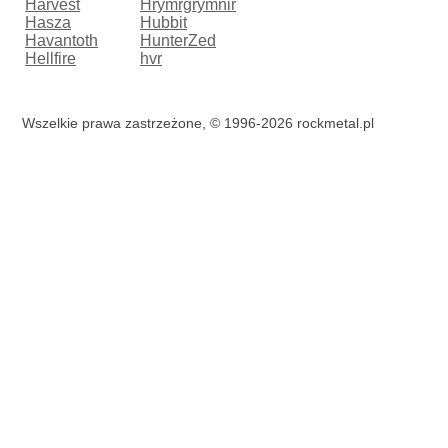
Harvest
Hrymrgrymnir
Hasza
Hubbit
Havantoth
HunterZed
Hellfire
hvr
Wszelkie prawa zastrzeżone, © 1996-2026 rockmetal.pl