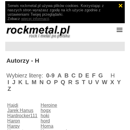
Serwis rockmetal.pl używa plików cookies. Korzystając z
naszych stron wyrażasz zgodę na ich użycie zgodnie z
ustawieniami Twojej przeglądarki.
Zobacz
więcej informacji
.
Autorzy - H
Wybierz literę:
0-9
A
B
C
D
E
F
G
H
I
J
K
L
M
N
O
P
Q
R
S
T
U
V
W
X
Y
Z
Hajdi
Heroine
Jarek Hanus
hogx
Hardrocker111
hoki
Haron
hord
Harqy
Horna