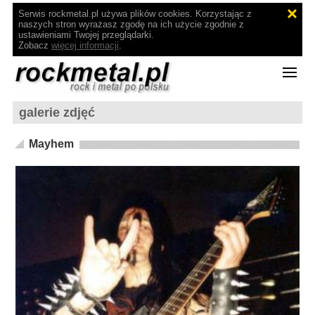
Serwis rockmetal.pl używa plików cookies. Korzystając z
naszych stron wyrażasz zgodę na ich użycie zgodnie z
ustawieniami Twojej przeglądarki.
Zobacz
więcej informacji
.
galerie zdjęć
Mayhem