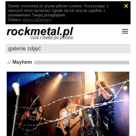
Serwis rockmetal.pl używa plików cookies. Korzystając z
naszych stron wyrażasz zgodę na ich użycie zgodnie z
ustawieniami Twojej przeglądarki.
Zobacz
więcej informacji
.
galerie zdjęć
Mayhem