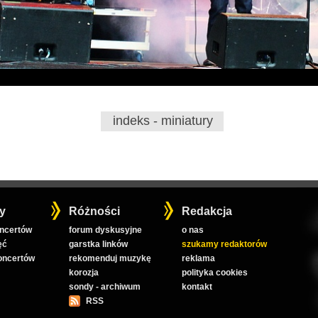
indeks - miniatury
y
Różności
Redakcja
oncertów
forum dyskusyjne
o nas
ęć
garstka linków
szukamy redaktorów
koncertów
rekomenduj muzykę
reklama
korozja
polityka cookies
sondy - archiwum
kontakt
RSS