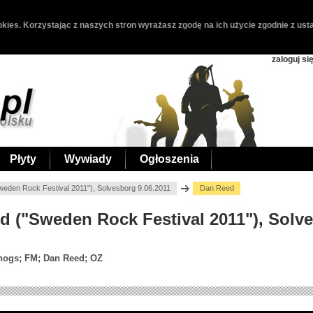
kies. Korzystając z naszych stron wyrażasz zgodę na ich użycie zgodnie z usta
zaloguj si
Płyty
Wywiady
Ogłoszenia
eden Rock Festival 2011"), Solvesborg 9.06.2011
Dan Reed
ed ("Sweden Rock Festival 2011"), Solv
ogs; FM; Dan Reed; OZ