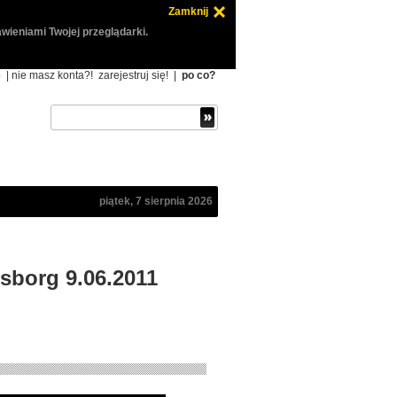
Zamknij
wieniami Twojej przeglądarki.
ę
| nie masz konta?!
zarejestruj się!
|
po co?
piątek, 7 sierpnia 2026
esborg 9.06.2011