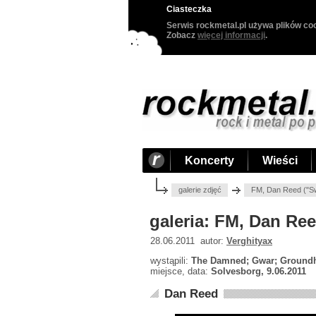
Ciasteczka
Serwis rockmetal.pl używa plików coo
Zobacz
więcej informacji
.
Koncerty
Wieści
galerie zdjęć
FM, Dan Reed ("Sw
galeria: FM, Dan Re
28.06.2011 autor:
Verghityax
wystąpili:
The Damned; Gwar; Groundh
miejsce, data:
Solvesborg, 9.06.2011
Dan Reed