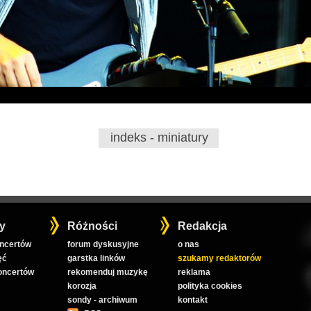
indeks - miniatury
y
Różności
Redakcja
oncertów
forum dyskusyjne
o nas
ęć
garstka linków
szukamy redaktorów
koncertów
rekomenduj muzykę
reklama
korozja
polityka cookies
sondy - archiwum
kontakt