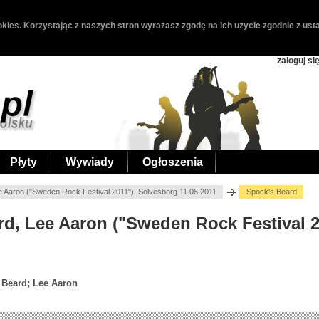
kies. Korzystając z naszych stron wyrażasz zgodę na ich użycie zgodnie z usta
zaloguj si
Płyty
Wywiady
Ogłoszenia
e Aaron ("Sweden Rock Festival 2011"), Solvesborg 11.06.2011
Spock's Beard
ard, Lee Aaron ("Sweden Rock Festival 
 Beard; Lee Aaron