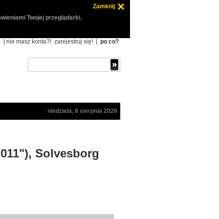
Zamknij
wieniami Twojej przeglądarki.
ę
| nie masz konta?!
zarejestruj się!
|
po co?
niedziela, 9 sierpnia 2026
2011"), Solvesborg