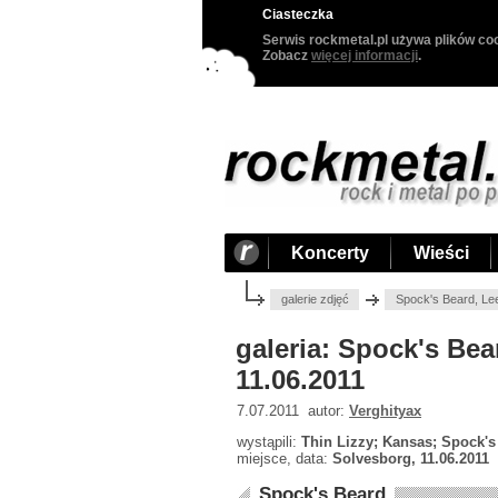
Ciasteczka
Serwis rockmetal.pl używa plików coo
Zobacz
więcej informacji
.
Koncerty
Wieści
galerie zdjęć
Spock's Beard, Le
galeria: Spock's Be
11.06.2011
7.07.2011 autor:
Verghityax
wystąpili:
Thin Lizzy; Kansas; Spock's
miejsce, data:
Solvesborg, 11.06.2011
Spock's Beard