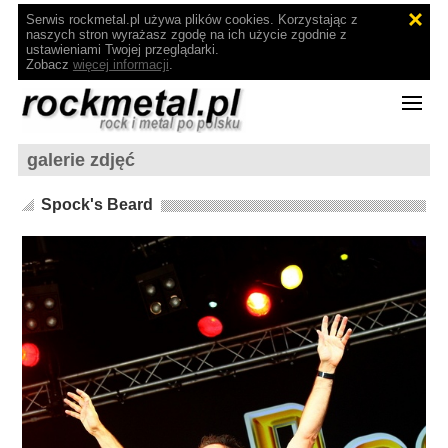
Serwis rockmetal.pl używa plików cookies. Korzystając z
naszych stron wyrażasz zgodę na ich użycie zgodnie z
ustawieniami Twojej przeglądarki.
Zobacz
więcej informacji
.
galerie zdjęć
Spock's Beard