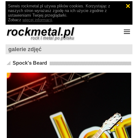
Serwis rockmetal.pl używa plików cookies. Korzystając z
naszych stron wyrażasz zgodę na ich użycie zgodnie z
ustawieniami Twojej przeglądarki.
Zobacz
więcej informacji
.
galerie zdjęć
Spock's Beard