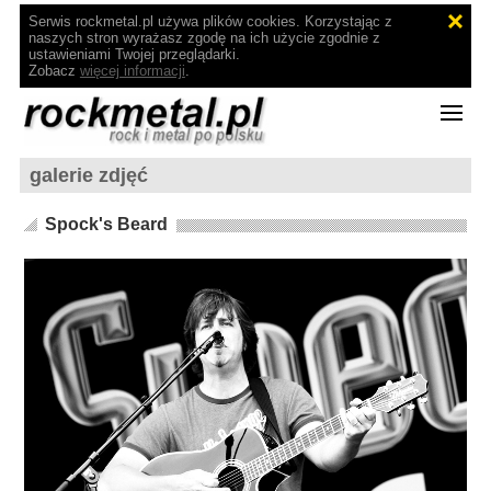
Serwis rockmetal.pl używa plików cookies. Korzystając z
naszych stron wyrażasz zgodę na ich użycie zgodnie z
ustawieniami Twojej przeglądarki.
Zobacz
więcej informacji
.
galerie zdjęć
Spock's Beard