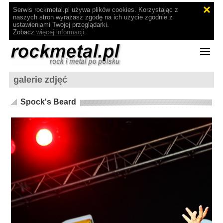
Serwis rockmetal.pl używa plików cookies. Korzystając z
naszych stron wyrażasz zgodę na ich użycie zgodnie z
ustawieniami Twojej przeglądarki.
Zobacz
więcej informacji
.
galerie zdjęć
Spock's Beard