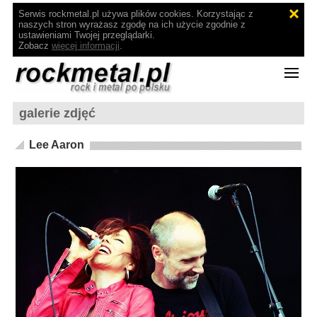
Serwis rockmetal.pl używa plików cookies. Korzystając z
naszych stron wyrażasz zgodę na ich użycie zgodnie z
ustawieniami Twojej przeglądarki.
Zobacz
więcej informacji
.
galerie zdjęć
Lee Aaron