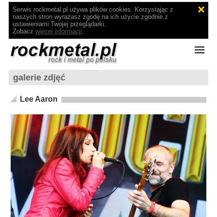
Serwis rockmetal.pl używa plików cookies. Korzystając z
naszych stron wyrażasz zgodę na ich użycie zgodnie z
ustawieniami Twojej przeglądarki.
Zobacz
więcej informacji
.
galerie zdjęć
Lee Aaron