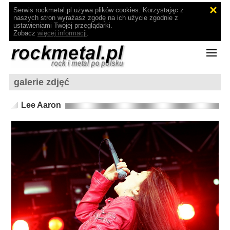
Serwis rockmetal.pl używa plików cookies. Korzystając z
naszych stron wyrażasz zgodę na ich użycie zgodnie z
ustawieniami Twojej przeglądarki.
Zobacz
więcej informacji
.
galerie zdjęć
Lee Aaron