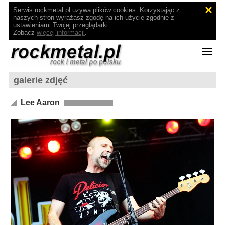
Serwis rockmetal.pl używa plików cookies. Korzystając z
naszych stron wyrażasz zgodę na ich użycie zgodnie z
ustawieniami Twojej przeglądarki.
Zobacz
więcej informacji
.
galerie zdjęć
Lee Aaron