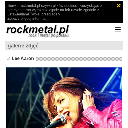
Serwis rockmetal.pl używa plików cookies. Korzystając z
naszych stron wyrażasz zgodę na ich użycie zgodnie z
ustawieniami Twojej przeglądarki.
Zobacz
więcej informacji
.
galerie zdjęć
Lee Aaron