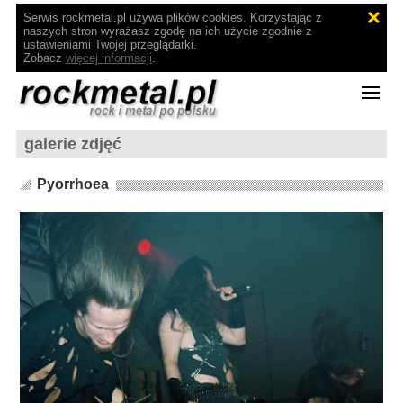
Serwis rockmetal.pl używa plików cookies. Korzystając z
naszych stron wyrażasz zgodę na ich użycie zgodnie z
ustawieniami Twojej przeglądarki.
Zobacz
więcej informacji
.
galerie zdjęć
Pyorrhoea