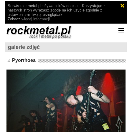
Serwis rockmetal.pl używa plików cookies. Korzystając z
naszych stron wyrażasz zgodę na ich użycie zgodnie z
ustawieniami Twojej przeglądarki.
Zobacz
więcej informacji
.
galerie zdjęć
Pyorrhoea