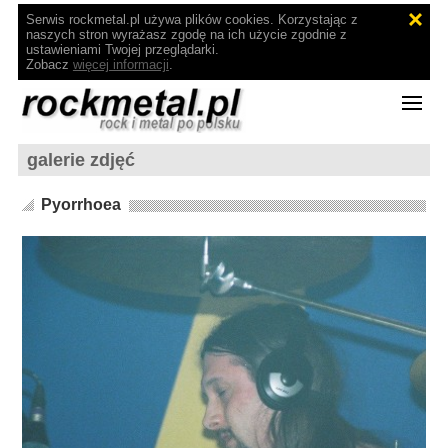
Serwis rockmetal.pl używa plików cookies. Korzystając z
naszych stron wyrażasz zgodę na ich użycie zgodnie z
ustawieniami Twojej przeglądarki.
Zobacz
więcej informacji
.
galerie zdjęć
Pyorrhoea