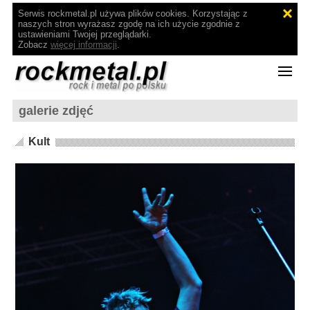
Serwis rockmetal.pl używa plików cookies. Korzystając z
naszych stron wyrażasz zgodę na ich użycie zgodnie z
ustawieniami Twojej przeglądarki.
Zobacz
więcej informacji
.
galerie zdjęć
Kult