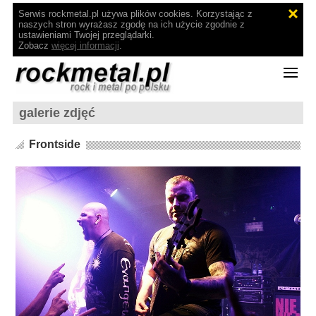
Serwis rockmetal.pl używa plików cookies. Korzystając z
naszych stron wyrażasz zgodę na ich użycie zgodnie z
ustawieniami Twojej przeglądarki.
Zobacz
więcej informacji
.
galerie zdjęć
Frontside