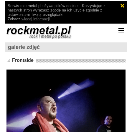
Serwis rockmetal.pl używa plików cookies. Korzystając z
naszych stron wyrażasz zgodę na ich użycie zgodnie z
ustawieniami Twojej przeglądarki.
Zobacz
więcej informacji
.
galerie zdjęć
Frontside