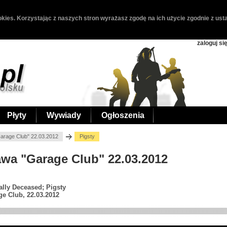
kies. Korzystając z naszych stron wyrażasz zgodę na ich użycie zgodnie z usta
zaloguj si
Płyty
Wywiady
Ogłoszenia
Garage Club" 22.03.2012
Pigsty
rawa "Garage Club" 22.03.2012
lly Deceased; Pigsty
ge Club, 22.03.2012