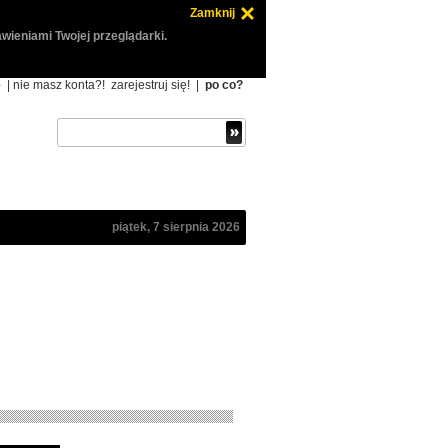
Zamknij
wieniami Twojej przeglądarki.
ę
| nie masz konta?!
zarejestruj się!
|
po co?
piątek, 7 sierpnia 2026