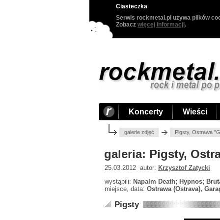
Ciasteczka
Serwis rockmetal.pl używa plików coo
Zobacz
więcej informacji
.
Koncerty
Wieści
galerie zdjęć
Pigsty, Ostrawa "
galeria: Pigsty, Ost
25.03.2012 autor:
Krzysztof Zatycki
wystąpili:
Napalm Death; Hypnos; Bruta
miejsce, data:
Ostrawa (Ostrava), Gara
Pigsty