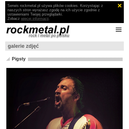
Serwis rockmetal.pl używa plików cookies. Korzystając z
naszych stron wyrażasz zgodę na ich użycie zgodnie z
ustawieniami Twojej przeglądarki.
Zobacz
więcej informacji
.
galerie zdjęć
Pigsty