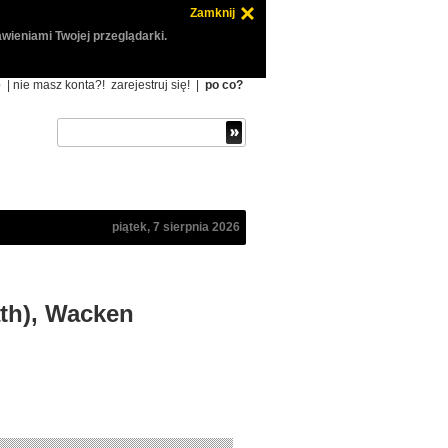
Zamknij
wieniami Twojej przeglądarki.
ę
| nie masz konta?!
zarejestruj się!
|
po co?
piątek, 7 sierpnia 2026
ath), Wacken