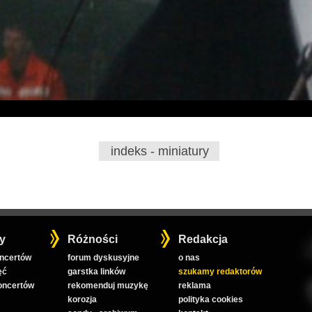
indeks - miniatury
y
Różności
Redakcja
oncertów
forum dyskusyjne
o nas
ęć
garstka linków
szukamy redaktorów
koncertów
rekomenduj muzykę
reklama
korozja
polityka cookies