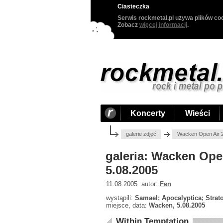
Ciasteczka
Serwis rockmetal.pl używa plików coo
Zobacz
więcej informacji
.
Koncerty
Wieści
galerie zdjęć
Wacken Open Air 2
galeria: Wacken Ope
5.08.2005
11.08.2005 autor:
Fen
wystąpili:
Samael; Apocalyptica; Strato
miejsce, data:
Wacken, 5.08.2005
Within Temptation