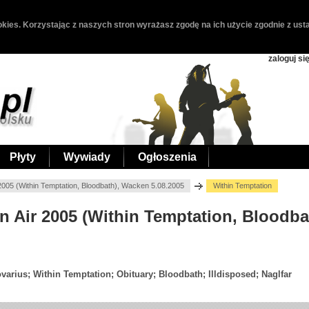
kies. Korzystając z naszych stron wyrażasz zgodę na ich użycie zgodnie z usta
zaloguj si
Płyty
Wywiady
Ogłoszenia
005 (Within Temptation, Bloodbath), Wacken 5.08.2005
Within Temptation
n Air 2005 (Within Temptation, Bloodb
varius; Within Temptation; Obituary; Bloodbath; Illdisposed; Naglfar