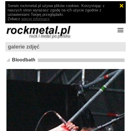
Serwis rockmetal.pl używa plików cookies. Korzystając z
naszych stron wyrażasz zgodę na ich użycie zgodnie z
ustawieniami Twojej przeglądarki.
Zobacz
więcej informacji
.
galerie zdjęć
Bloodbath