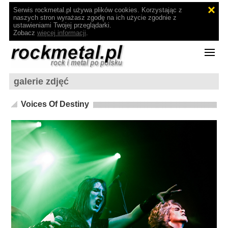
Serwis rockmetal.pl używa plików cookies. Korzystając z
naszych stron wyrażasz zgodę na ich użycie zgodnie z
ustawieniami Twojej przeglądarki.
Zobacz
więcej informacji
.
galerie zdjęć
Voices Of Destiny