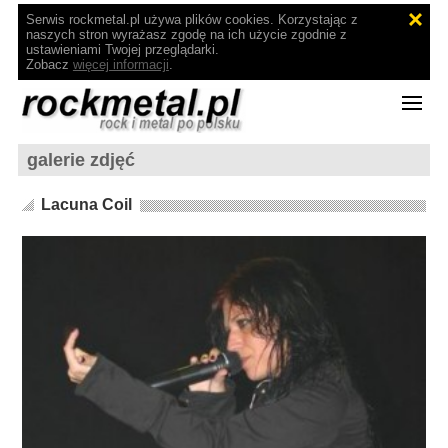
Serwis rockmetal.pl używa plików cookies. Korzystając z
naszych stron wyrażasz zgodę na ich użycie zgodnie z
ustawieniami Twojej przeglądarki.
Zobacz
więcej informacji
.
galerie zdjęć
Lacuna Coil