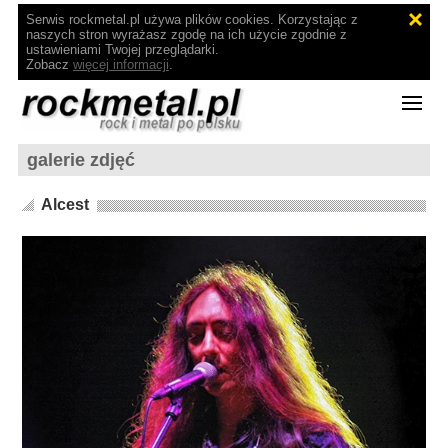
Serwis rockmetal.pl używa plików cookies. Korzystając z
naszych stron wyrażasz zgodę na ich użycie zgodnie z
ustawieniami Twojej przeglądarki.
Zobacz
więcej informacji
.
galerie zdjęć
Alcest