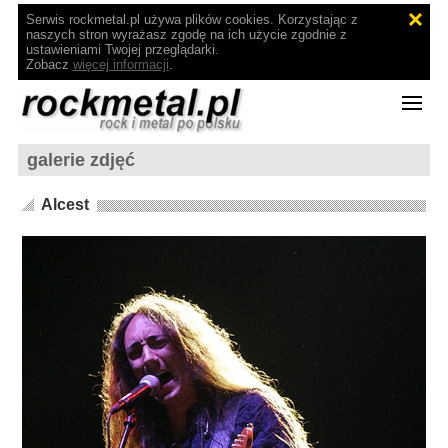
Serwis rockmetal.pl używa plików cookies. Korzystając z
naszych stron wyrażasz zgodę na ich użycie zgodnie z
ustawieniami Twojej przeglądarki.
Zobacz
więcej informacji
.
galerie zdjęć
Alcest