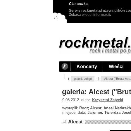
Ciasteczka
Serwis rockmetal.pl używa plików coo
Zobacz
więcej informacji
.
Koncerty
Wieści
galerie zdjęć
Alcest ("Brutal As
galeria: Alcest ("Bru
9.08.2012 autor:
Krzysztof Zatycki
wystąpili:
Root; Alcest; Anaal Nathrak
miejsce, data:
Jaromer, Twierdza Josef
Alcest