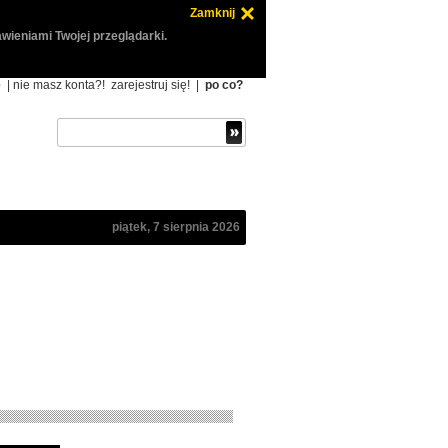
Zamknij
wieniami Twojej przeglądarki.
ę
| nie masz konta?!
zarejestruj się!
|
po co?
piątek, 7 sierpnia 2026