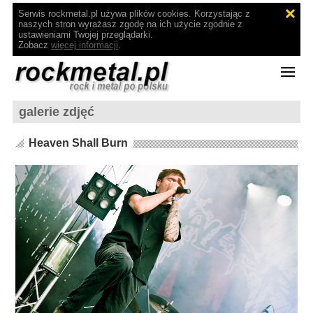
Serwis rockmetal.pl używa plików cookies. Korzystając z
naszych stron wyrażasz zgodę na ich użycie zgodnie z
ustawieniami Twojej przeglądarki.
Zobacz
więcej informacji
.
galerie zdjęć
Heaven Shall Burn