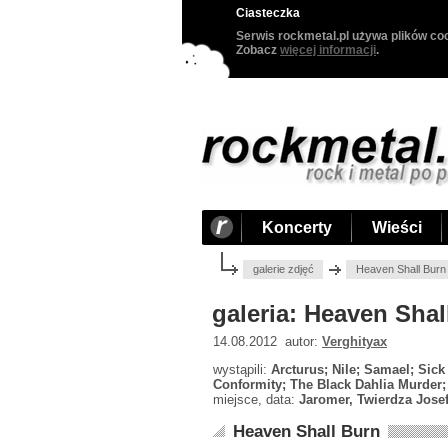
Ciasteczka
Serwis rockmetal.pl używa plików coo
Zobacz
więcej informacji
.
Koncerty
Wieści
galerie zdjęć
Heaven Shall Burn 
galeria: Heaven Shal
14.08.2012 autor:
Verghityax
wystąpili:
Arcturus; Nile; Samael; Sick
Conformity; The Black Dahlia Murder;
miejsce, data:
Jaromer, Twierdza Josef
Heaven Shall Burn