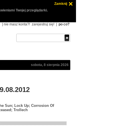
Zamknij
wieniami Twojej przeglądarki.
ę
| nie masz konta?!
zarejestruj się!
|
po co?
sobota, 8 sierpnia 2026
 9.08.2012
 the Sun; Lock Up; Corrosion Of
ceased; Trollech