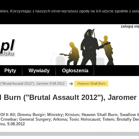
kies. Korzystając z naszych stron wyrażasz zgodę na ich użycie zgodnie z usta
zaloguj si
Płyty
Wywiady
Ogłoszenia
("Brutal Assault 2012"), Jaromer 9.08.2012
Heaven Shall Burn
l Burn ("Brutal Assault 2012"), Jaromer
 Of It All; Dimmu Borgir; Ministry; Krisiun; Heaven Shall Burn; Swallow
 Crowbar; General Surgery; Arkona; Toxic Holocaust; Totem; Brutally De
ov, 9.08.2012