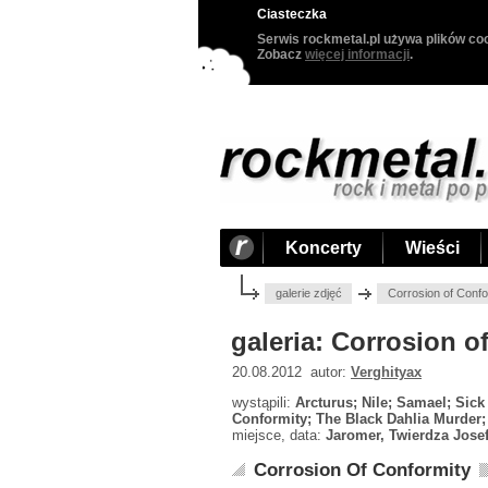
Ciasteczka
Serwis rockmetal.pl używa plików coo
Zobacz
więcej informacji
.
Koncerty
Wieści
galerie zdjęć
Corrosion of Confo
galeria: Corrosion o
20.08.2012 autor:
Verghityax
wystąpili:
Arcturus; Nile; Samael; Sick
Conformity; The Black Dahlia Murder;
miejsce, data:
Jaromer, Twierdza Josef
Corrosion Of Conformity