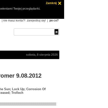
Zamknij
wieniami Twojej przeglądarki.
ę
| nie masz konta?!
zarejestruj się!
|
po co?
sobota, 8 sierpnia 2026
aromer 9.08.2012
 the Sun; Lock Up; Corrosion Of
ceased; Trollech