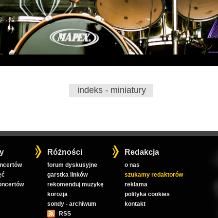
indeks - miniatury
y
Różności
Redakcja
oncertów
forum dyskusyjne
o nas
ęć
garstka linków
szukamy redaktorów
koncertów
rekomenduj muzykę
reklama
korozja
polityka cookies
sondy - archiwum
kontakt
RSS