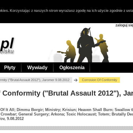
kies. Korzystając z naszych stron wyrażasz zgodę na ich użycie zgodnie z usta
zaloguj si
Płyty
Wywiady
Ogłoszenia
rmity ("Brutal Assault 2012"), Jaromer 9.08.2012
Corrosion Of Conformity
f Conformity ("Brutal Assault 2012"), J
 Of It All; Dimmu Borgir; Ministry; Krisiun; Heaven Shall Burn; Swallow
 Crowbar; General Surgery; Arkona; Toxic Holocaust; Totem; Brutally De
ov, 9.08.2012