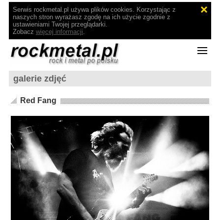
Serwis rockmetal.pl używa plików cookies. Korzystając z
naszych stron wyrażasz zgodę na ich użycie zgodnie z
ustawieniami Twojej przeglądarki.
Zobacz
więcej informacji
.
galerie zdjęć
Red Fang