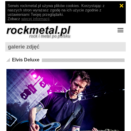
Serwis rockmetal.pl używa plików cookies. Korzystając z
naszych stron wyrażasz zgodę na ich użycie zgodnie z
ustawieniami Twojej przeglądarki.
Zobacz
więcej informacji
.
galerie zdjęć
Elvis Deluxe