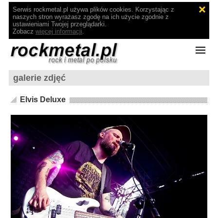
Serwis rockmetal.pl używa plików cookies. Korzystając z
naszych stron wyrażasz zgodę na ich użycie zgodnie z
ustawieniami Twojej przeglądarki.
Zobacz
więcej informacji
.
galerie zdjęć
Elvis Deluxe