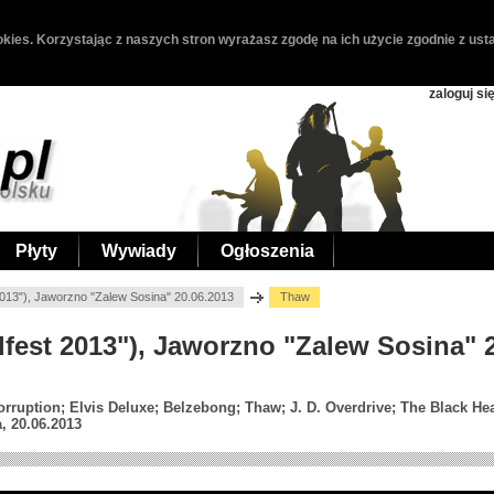
kies. Korzystając z naszych stron wyrażasz zgodę na ich użycie zgodnie z usta
zaloguj si
Płyty
Wywiady
Ogłoszenia
2013"), Jaworzno "Zalew Sosina" 20.06.2013
Thaw
lfest 2013"), Jaworzno "Zalew Sosina" 
rruption; Elvis Deluxe; Belzebong; Thaw; J. D. Overdrive; The Black He
, 20.06.2013