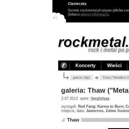
Ciasteczka
Serwis rockmetal.pl używa plików coo
Zobacz
więcej informacji
.
Koncerty
Wieści
galerie zdjęć
Thaw ("Metalfest 
galeria: Thaw ("Meta
2.07.2013 autor:
Verghityax
wystąpili:
Red Fang; Karma to Burn; Co
miejsce, data:
Jaworzno, Zalew Sosina
Thaw