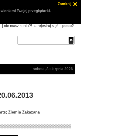
Zamknij
wieniami Twojej przeglądarki.
ę
| nie masz konta?!
zarejestruj się!
|
po co?
sobota, 8 sierpnia 2026
20.06.2013
arts; Ziemia Zakazana